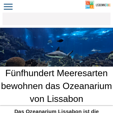
CONTACT
INVESTIR
VIVRE
ALGARVE
COMPORTA
LE PORTUGAL
Toggle
navigation
Fünfhundert Meeresarten
bewohnen das Ozeanarium
von Lissabon
Das Ozeanarium Lissabon ist die