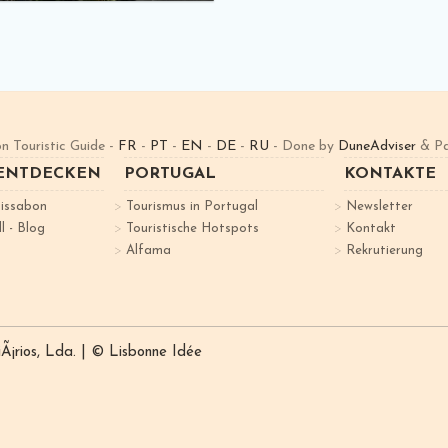
n Touristic Guide -
FR
-
PT
-
EN
-
DE
-
RU
- Done by
DuneAdviser
& Pa
 ENTDECKEN
PORTUGAL
KONTAKTE
Lissabon
Tourismus in Portugal
Newsletter
l - Blog
Touristische Hotspots
Kontakt
Alfama
Rekrutierung
rios, Lda. | © Lisbonne Idée