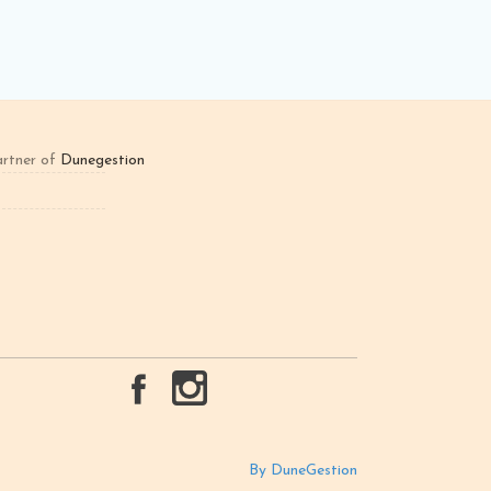
rtner of
Dunegestion
By DuneGestion