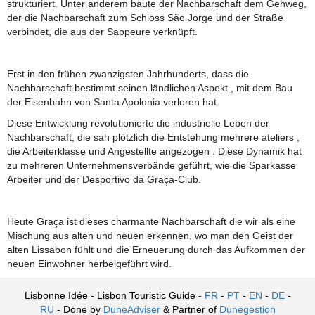
strukturiert. Unter anderem baute der Nachbarschaft dem Gehweg,
der die Nachbarschaft zum Schloss São Jorge und der Straße
verbindet, die aus der Sappeure verknüpft.
Erst in den frühen zwanzigsten Jahrhunderts, dass die
Nachbarschaft bestimmt seinen ländlichen Aspekt , mit dem Bau
der Eisenbahn von Santa Apolonia verloren hat.
Diese Entwicklung revolutionierte die industrielle Leben der
Nachbarschaft, die sah plötzlich die Entstehung mehrere ateliers ,
die Arbeiterklasse und Angestellte angezogen . Diese Dynamik hat
zu mehreren Unternehmensverbände geführt, wie die Sparkasse
Arbeiter und der Desportivo da Graça-Club.
Heute Graça ist dieses charmante Nachbarschaft die wir als eine
Mischung aus alten und neuen erkennen, wo man den Geist der
alten Lissabon fühlt und die Erneuerung durch das Aufkommen der
neuen Einwohner herbeigeführt wird.
Lisbonne Idée - Lisbon Touristic Guide -
FR
-
PT
-
EN
-
DE
-
RU
- Done by
DuneAdviser
& Partner of
Dunegestion