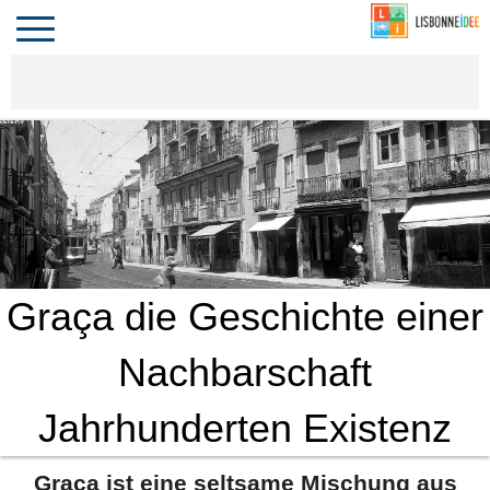
CONTACT
INVESTIR
VIVRE
ALGARVE
COMPORTA
LE PORTUGAL
Toggle
navigation
Graça die Geschichte einer
Nachbarschaft
Jahrhunderten Existenz
Graça ist eine seltsame Mischung aus