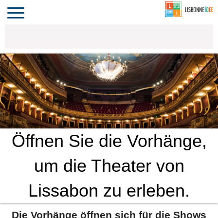
CONTACT
INVESTIR
VIVRE
ALGARVE
COMPORTA
LE PORTUGAL
Toggle
navigation
Öffnen Sie die Vorhänge,
um die Theater von
Lissabon zu erleben.
Die Vorhänge öffnen sich für die Shows