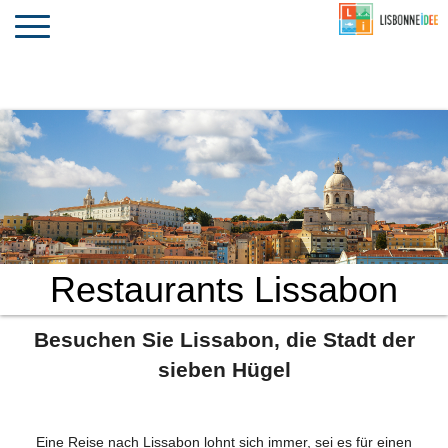
CONTACT
INVESTIR
VIVRE
ALGARVE
COMPORTA
LE PORTUGAL
Toggle
navigation
Restaurants Lissabon
Besuchen Sie Lissabon, die Stadt der
sieben Hügel
Eine Reise nach Lissabon lohnt sich immer, sei es für einen