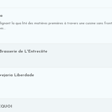
ma
oulignant la qua lité des matières premières à travers une cuisine sans front
s...
Brasserie de L'Entrecôte
vejaria Liberdade
CQUOI