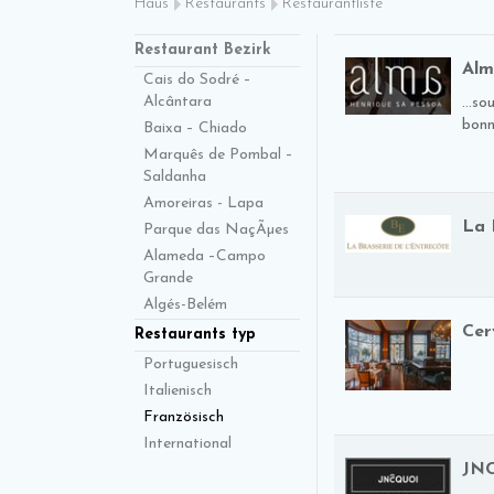
Haus
Restaurants
Restaurantliste
Restaurant Bezirk
Al
Cais do Sodré –
Alcântara
...s
bonne
Baixa – Chiado
Marquês de Pombal –
Saldanha
Amoreiras - Lapa
La 
Parque das NaçÃµes
Alameda –Campo
Grande
Algés-Belém
Cer
Restaurants typ
Portuguesisch
Italienisch
Französisch
International
JN