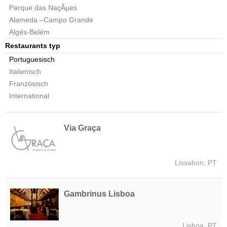
Parque das NaçÃµes
Alameda –Campo Grande
Algés-Belém
Restaurants typ
Portuguesisch
Italienisch
Französisch
International
Via Graça
Lissabon, PT
Gambrinus Lisboa
Lisboa, PT