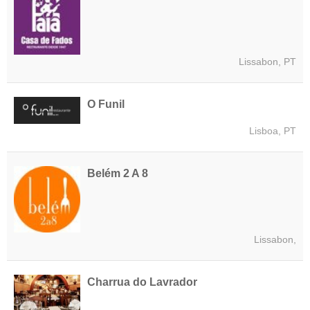
Lissabon, PT
O Funil
Lisboa, PT
Belém 2 A 8
Lissabon,
Charrua do Lavrador