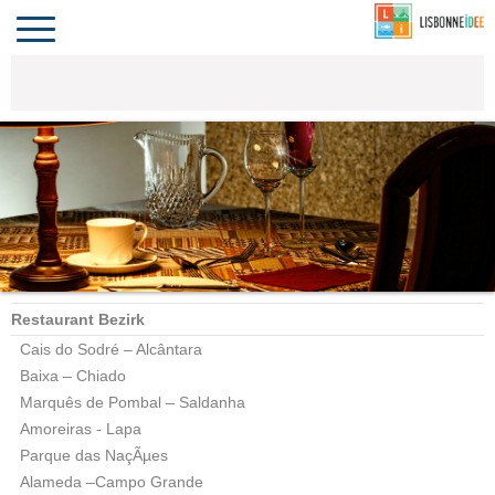
CONTACT
INVESTIR
VIVRE
ALGARVE
COMPORTA
LE PORTUGAL
Toggle
navigation
Restaurant Bezirk
Cais do Sodré – Alcântara
Baixa – Chiado
Marquês de Pombal – Saldanha
Amoreiras - Lapa
Parque das NaçÃµes
Alameda –Campo Grande