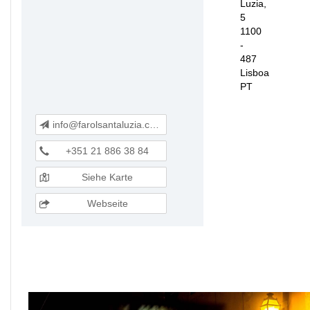
Luzia,
5
1100
-
487
Lisboa
PT
info@farolsantaluzia.com
+351 21 886 38 84
Siehe Karte
Webseite