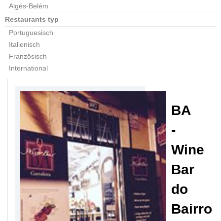
Algés-Belém
Restaurants typ
Portuguesisch
Italienisch
Französisch
International
BA
-
Wine
Bar
do
Bairro