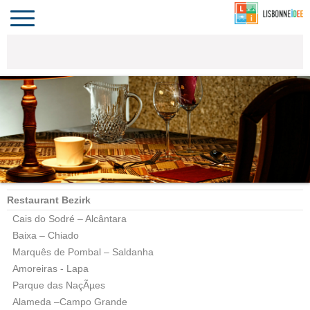
CONTACT
INVESTIR
VIVRE
ALGARVE
COMPORTA
LE PORTUGAL
Toggle
navigation
Restaurant Bezirk
Cais do Sodré – Alcântara
Baixa – Chiado
Marquês de Pombal – Saldanha
Amoreiras - Lapa
Parque das NaçÃµes
Alameda –Campo Grande